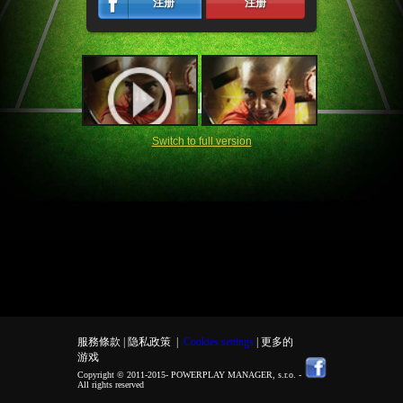
注册
注册
Switch to full version
服務條款 |
隐私政策
|
Cookies settings
| 更多的
游戏
Copyright © 2011-2015-
POWERPLAY MANAGER, s.r.o.
-
All rights reserved