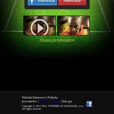
Rejestracja
Rejestracja
Przełącz na pełną wersję
Warunki biznesowe |
Polityka
prywatności
|
Cookies settings
| Inne gry
Copyright © 2011-2015-
POWERPLAY MANAGER, s.r.o.
-
All rights reserved