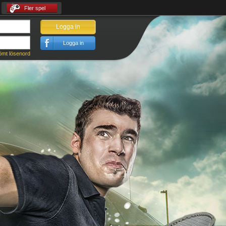
Fler spel
Logga in
Logga in
ömt lösenord