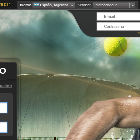
29 014
Idioma:
Español, Argentina
Servidor:
Internacional 2
Ol
TO
mación