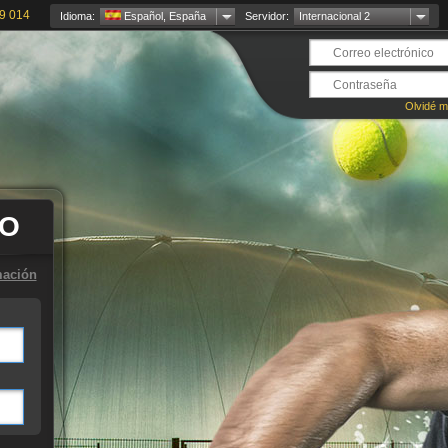
9 014
Idioma:
Español, España
Servidor:
Internacional 2
Olvidé m
TO
mación