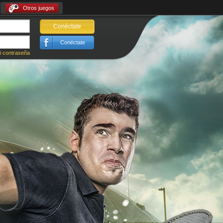
Otros juegos
Conéctate
Conéctate
i contraseña