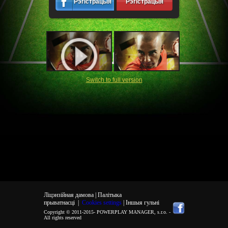
Рэгістрацыя
Рэгістрацыя
Switch to full version
Ліцэнзійная дамова |
Палітыка
прыватнасці
|
Cookies settings
| Іншыя гульні
Copyright © 2011-2015-
POWERPLAY MANAGER, s.r.o.
-
All rights reserved