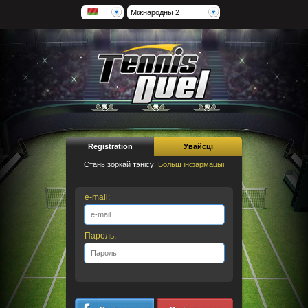
Міжнародны 2
Registration
Увайсці
Стань зоркай тэнісу!
Больш інфармацыі
e-mail:
Пароль: