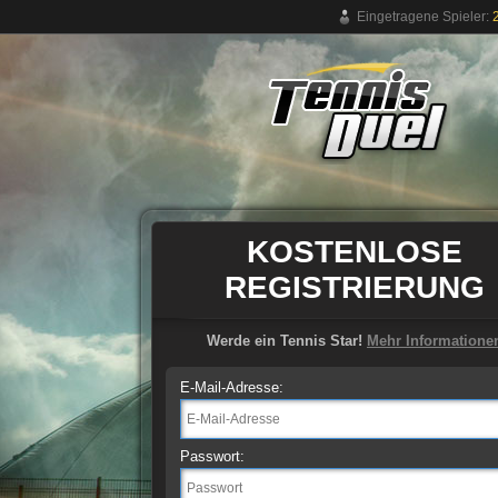
Eingetragene Spieler:
Kostenloses Online-Tennisspiel
KOSTENLOSE
REGISTRIERUNG
Werde ein Tennis Star!
Mehr Informatione
E-Mail-Adresse:
Passwort: