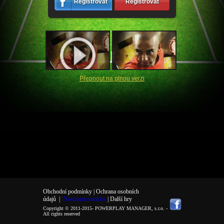
Registrovat
Registrovat
Přepnout na plnou verzi
Obchodní podmínky |
Ochrana osobních
údajů
|
Nastavení cookies
| Další hry
Copyright © 2011-2015-
POWERPLAY MANAGER, s.r.o.
-
All rights reserved