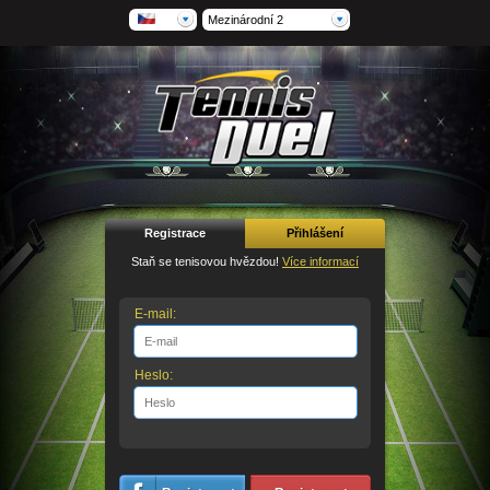
Mezinárodní 2
Registrace
Přihlášení
Staň se tenisovou hvězdou!
Více informací
E-mail:
Heslo: