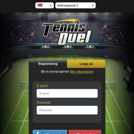
Internasjonal 2
Registrering
Logg på
Bli en tennisstjerne!
Mer informasjon
E-post:
Passord: