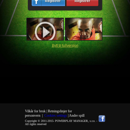
Registrér
Registrér
Bytt til fullversjon
Vilkår for bruk |
Retningslinjer for
personvern
|
Cookies settings
| Andre spill
Copyright © 2011-2015-
POWERPLAY MANAGER, s.r.o.
-
All rights reserved