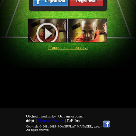
Registrovat
Registrovat
Přepnout na plnou verzi
Obchodní podmínky |
Ochrana osobních
údajů
|
Nastavení cookies
| Další hry
Copyright © 2011-2015-
POWERPLAY MANAGER, s.r.o.
-
All rights reserved