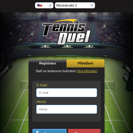
Mezinárodní 2
Registrace
Přihlášení
Staň se tenisovou hvězdou!
Více informací
E-mail:
Heslo: