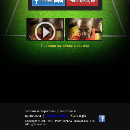
Регистрирај
Регистрирај се
се
Премини на полната верзија
Услови за Користење |
Политика за
приватност
|
Cookies settings
| Уште игри
Copyright © 2011-2015-
POWERPLAY MANAGER, s.r.o.
-
All rights reserved