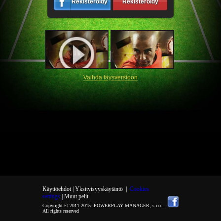
Rekisteröidy
Rekisteröidy
Vaihda täysversioon
Käyttöehdot |
Yksityisyyskäytäntö
|
Cookies
settings
| Muut pelit
Copyright © 2011-2015-
POWERPLAY MANAGER, s.r.o.
-
All rights reserved