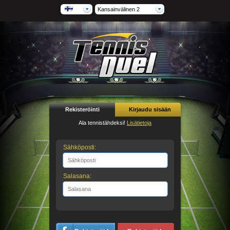
Kansainvälinen 2
Rekisteröinti
Kirjaudu sisään
Ala tennistähdeksi!
Lisätietoja
Sähköposti:
Salasana: