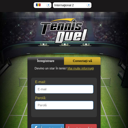
Internaţional 2
Înregistrare
Conectaţi-vă
Devino un star în tenis!
Mai multe informaţii
E-mail:
Parolă: