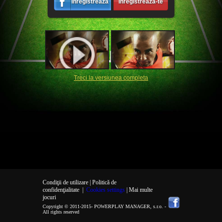
Înregistrează-
Înregistrează-te
te
Treci la versiunea completa
Condiţii de utilizare |
Politică de
confidenţialitate
|
Cookies settings
| Mai multe
jocuri
Copyright © 2011-2015-
POWERPLAY MANAGER, s.r.o.
-
All rights reserved