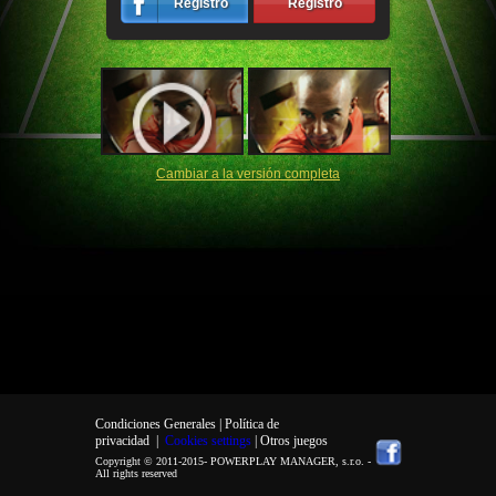
Registro
Registro
Cambiar a la versión completa
Condiciones Generales |
Política de
privacidad
|
Cookies settings
| Otros juegos
Copyright © 2011-2015-
POWERPLAY MANAGER, s.r.o.
-
All rights reserved