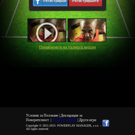
Регистрирайте
Регистрирайте
се
се
Превключете на пълната версия
Условия за Ползване |
Декларация за
Поверителност
|
Cookies settings
| Други игри
Copyright © 2011-2015-
POWERPLAY MANAGER, s.r.o.
-
All rights reserved