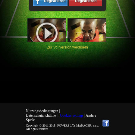
Registrieren
Registrieren
Zur Vollversion wechseln
Nutzungsbedingungen |
Datenschutzrichtlinie
|
Cookies settings
| Andere
Spiele
Copyright © 2011-2015-
POWERPLAY MANAGER, s.r.o.
-
All rights reserved