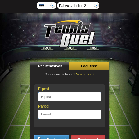
Rahvusvaheline 2
Registratsioon
Logi sisse
Saa tennisetäheks!
Rohkem infot
E-post:
Parool: