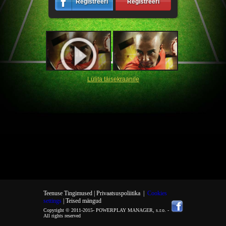
Registreeri
Registreeri
Lülita täisekraanile
Teenuse Tingimused |
Privaatsuspoliitika
|
Cookies
settings
| Teised mängud
Copyright © 2011-2015-
POWERPLAY MANAGER, s.r.o.
-
All rights reserved