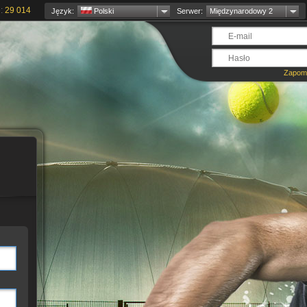
e:
29 014
Język:
Polski
Serwer:
Międzynarodowy 2
Zapomn