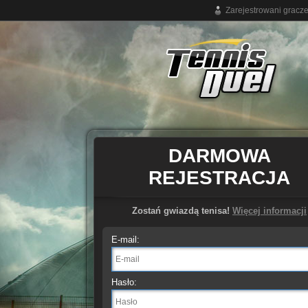
Zarejestrowani gracz
Darmowa gra tenisowa online
DARMOWA
REJESTRACJA
Zostań gwiazdą tenisa!
Więcej informacji
E-mail:
Hasło: