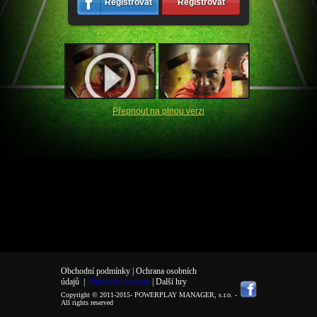
Registrovat
Registrovat
Přepnout na plnou verzi
Obchodní podmínky |
Ochrana osobních
údajů
|
Nastavení cookies
| Další hry
Copyright © 2011-2015-
POWERPLAY MANAGER, s.r.o.
-
All rights reserved