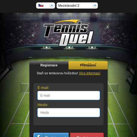
Mezinárodní 2
Registrace
Přihlášení
Staň se tenisovou hvězdou!
Více informací
E-mail:
Heslo: