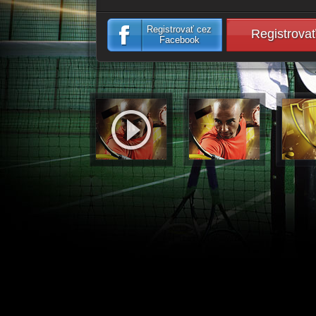
Registrovať cez
Registrova
Facebook