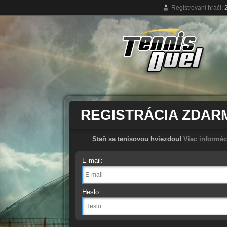
Registrovaní hráči:
Online tenis-ová hra zdarma
REGISTRÁCIA ZDAR
Staň sa tenisovou hviezdou!
Viac informác
E-mail:
Heslo: