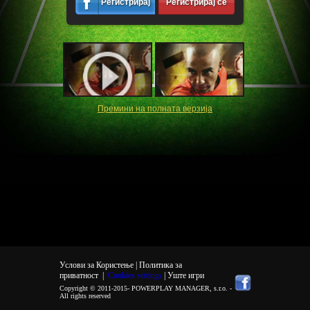
Регистрирај
Регистрирај се
се
Премини на полната верзија
Услови за Користење |
Политика за
приватност
|
Cookies settings
| Уште игри
Copyright © 2011-2015-
POWERPLAY MANAGER, s.r.o.
-
All rights reserved