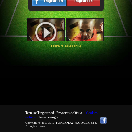
Registreeri
Registreeri
Lülita täisekraanile
Teenuse Tingimused |
Privaatsuspoliitika
|
Cookies
settings
| Teised mängud
Copyright © 2011-2015-
POWERPLAY MANAGER, s.r.o.
-
All rights reserved