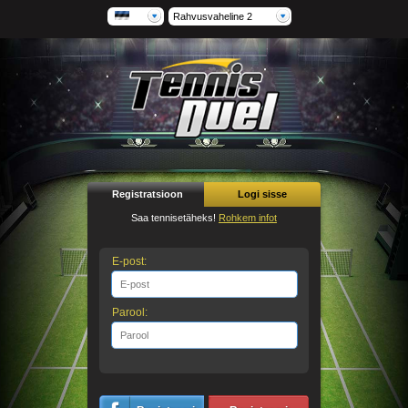
Rahvusvaheline 2
Registratsioon
Logi sisse
Saa tennisetäheks!
Rohkem infot
E-post:
Parool: