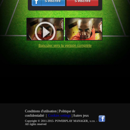
S'inscrire
S'inscrire
Basculer vers la version complète
Conditions d'utilisation |
Politique de
confidentialité
|
Cookies settings
| Autres jeux
Copyright © 2011-2015-
POWERPLAY MANAGER, s.r.o.
-
All rights reserved