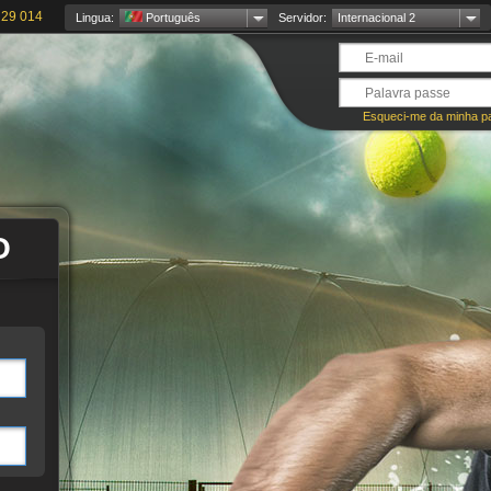
:
29 014
Lingua:
Português
Servidor:
Internacional 2
Esqueci-me da minha p
O