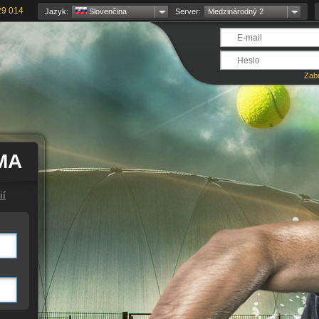
29 014
Jazyk:
Slovenčina
Server:
Medzinárodný 2
Zab
MA
ií