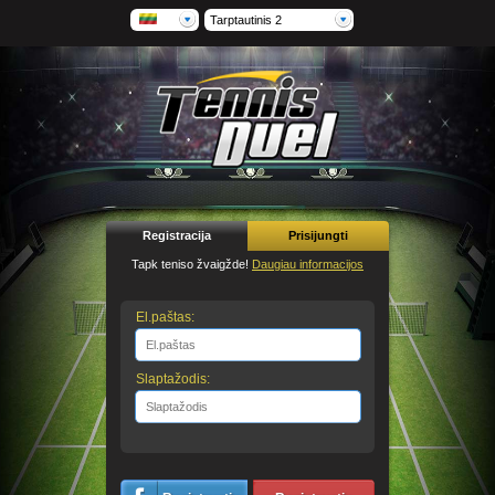
Tarptautinis 2
Registracija
Prisijungti
Tapk teniso žvaigžde!
Daugiau informacijos
El.paštas:
Slaptažodis: