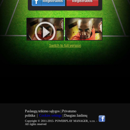
Registruotis
Registruotis
Switch to full version
Paslaugų teikimo sąlygos |
Privatumo
politika
|
Cookies settings
| Daugiau žaidimų
Copyright © 2011-2015-
POWERPLAY MANAGER, s.r.o.
-
All rights reserved