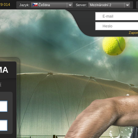
29 014
Jazyk:
Čeština
Server:
Mezinárodní 2
Zapom
MA
í