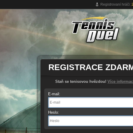
Registrovaní hráči:
Online tenis-ová hra zdarma
REGISTRACE ZDAR
Staň se tenisovou hvězdou!
Více informac
E-mail:
Heslo: