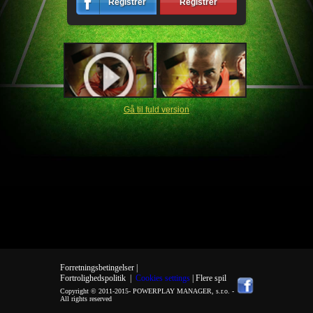
Registrer
Registrer
Gå til fuld version
Forretningsbetingelser |
Fortrolighedspolitik
|
Cookies settings
| Flere spil
Copyright © 2011-2015-
POWERPLAY MANAGER, s.r.o.
-
All rights reserved