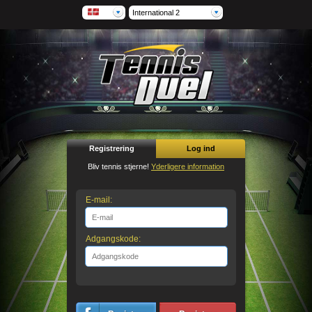
International 2
Registrering
Log ind
Bliv tennis stjerne!
Yderligere information
E-mail:
Adgangskode: