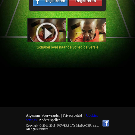
Registreren
Registreren
Schakel over naar de volledige versie
Algemene Voorwaarden |
Privacybeleid
|
Cookies
settings
| Andere spellen
Copyright © 2011-2015-
POWERPLAY MANAGER, s.r.o.
-
All rights reserved