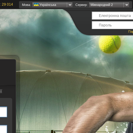
:
29 014
Мова:
Українська
Сервер:
Міжнародний 2
Па
ї