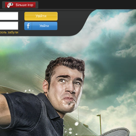
Більше ігор
Увійти
Увійти
роль забули