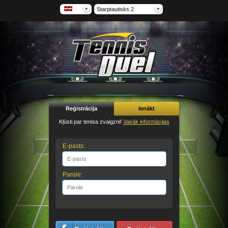
Starptautisks 2
Reģistrācija
Ienākt
Kļūsti par tenisa zvaigzni!
Vairāk informācijas
E-pasts:
Parole: