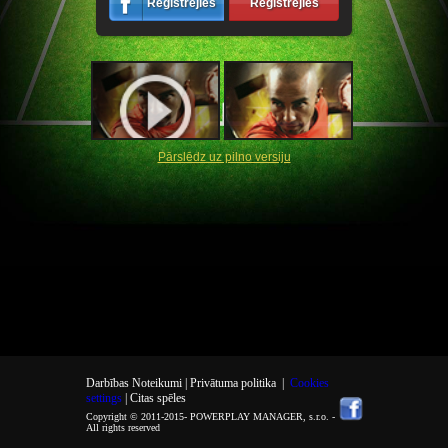
Reģistrējies
Reģistrējies
Pārslēdz uz pilno versiju
Darbības Noteikumi |
Privātuma politika
|
Cookies
settings
| Citas spēles
Copyright © 2011-2015-
POWERPLAY MANAGER, s.r.o.
-
All rights reserved