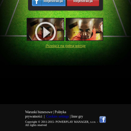
Rejestracja
Rejestracja
Przełącz na pełną wersję
Warunki biznesowe |
Polityka
prywatności
|
Cookies settings
| Inne gry
Copyright © 2011-2015-
POWERPLAY MANAGER, s.r.o.
-
All rights reserved