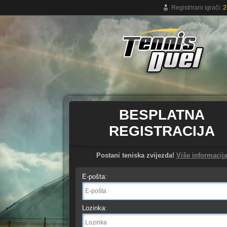
Registrirani igrači:
2
Besplatna online teniska igra
BESPLATNA
REGISTRACIJA
Postani teniska zvijezda!
Više informacij
E-pošta:
Lozinka: