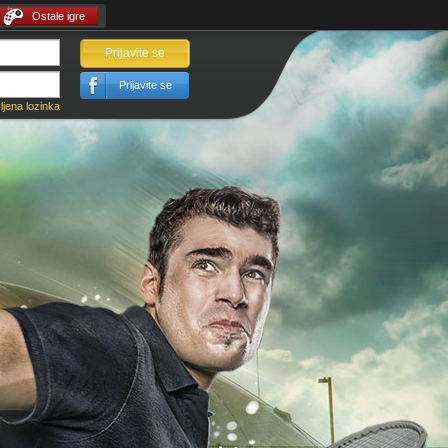
Ostale igre
Prijavite se
Prijavite se
jena lozinka