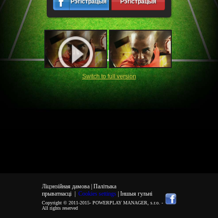
Рэгістрацыя
Рэгістрацыя
Switch to full version
Ліцэнзійная дамова |
Палітыка
прыватнасці
|
Cookies settings
| Іншыя гульні
Copyright © 2011-2015-
POWERPLAY MANAGER, s.r.o.
-
All rights reserved