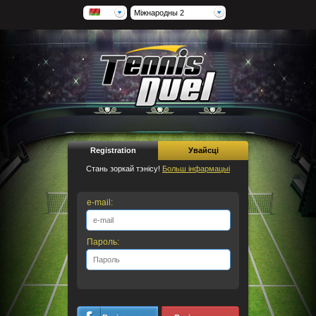
Міжнародны 2
Registration
Увайсці
Стань зоркай тэнісу!
Больш інфармацыі
e-mail:
Пароль: