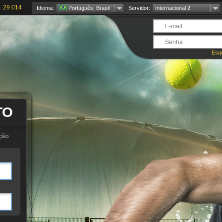
:
29 014
Idioma:
Português, Brasil
Servidor:
Internacional 2
Esq
TO
ção