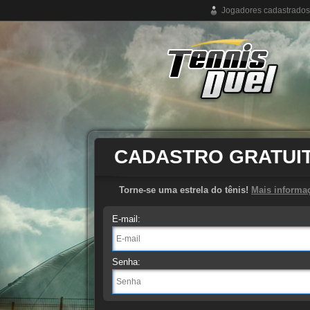
Jogadores cadastrados
Jogo de tênis on-line gratuito
CADASTRO GRATUI
Torne-se uma estrela do tênis!
Mais informa
E-mail:
Senha: