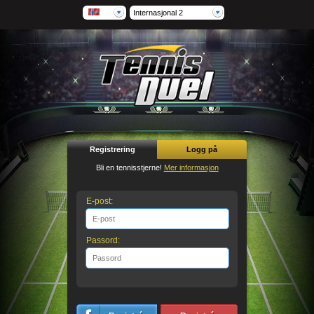
Internasjonal 2
Registrering
Logg på
Bli en tennisstjerne!
Mer informasjon
E-post:
Passord: