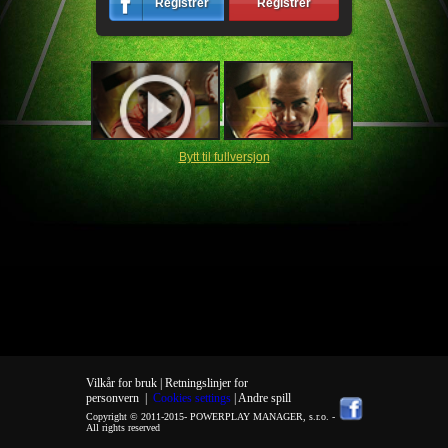
Registrér
Registrér
Bytt til fullversjon
Vilkår for bruk |
Retningslinjer for
personvern
|
Cookies settings
| Andre spill
Copyright © 2011-2015-
POWERPLAY MANAGER, s.r.o.
-
All rights reserved