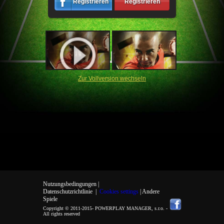
Registrieren
Registrieren
Zur Vollversion wechseln
Nutzungsbedingungen |
Datenschutzrichtlinie
|
Cookies settings
| Andere
Spiele
Copyright © 2011-2015-
POWERPLAY MANAGER, s.r.o.
-
All rights reserved