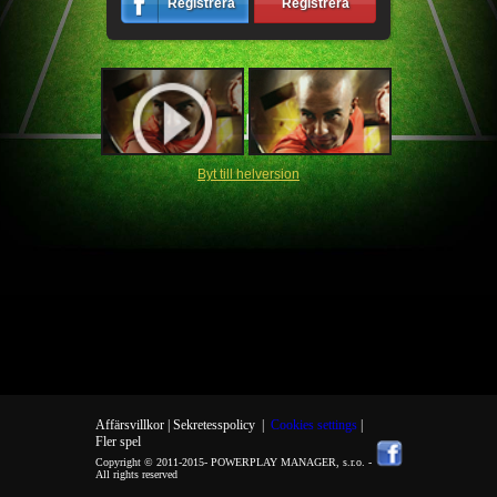
Registrera
Registrera
Byt till helversion
Affärsvillkor |
Sekretesspolicy
|
Cookies settings
|
Fler spel
Copyright © 2011-2015-
POWERPLAY MANAGER, s.r.o.
-
All rights reserved