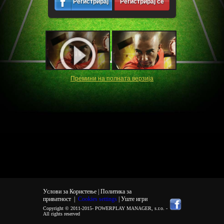
Регистрирај
Регистрирај се
се
Премини на полната верзија
Услови за Користење |
Политика за
приватност
|
Cookies settings
| Уште игри
Copyright © 2011-2015-
POWERPLAY MANAGER, s.r.o.
-
All rights reserved